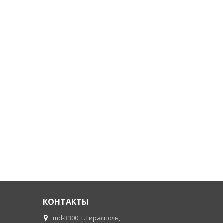
КОНТАКТЫ
md-3300, г.Тирасполь,