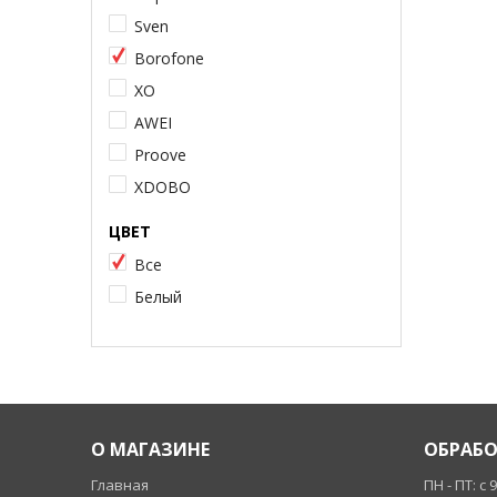
Sven
Borofone
XO
AWEI
Proove
XDOBO
ЦВЕТ
Все
Белый
О МАГАЗИНЕ
ОБРАБО
Главная
ПН - ПТ: с 