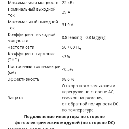
Максимальная мощность
22 кВт
Номинальный выходной
29 А
ток
Максимальный выходной
31.9 А
ток
Коэффициент выходной
0.8 leading - 0.8 lagging
мощности
Частота сети
50 / 60 Гц
Коэффициент гармоник
<3%
(THD)
Постоянный ток инжекции
<0.5%
(мА)
Эффективность
98.6 %
От короткого замыкания и
перегрузки по стороне АС,
Защита
скачков напряжения,
от обратной полярности DC,
по температуре
Подключение инвертора по стороне
фотоэлектрических модулей (по стороне DC)