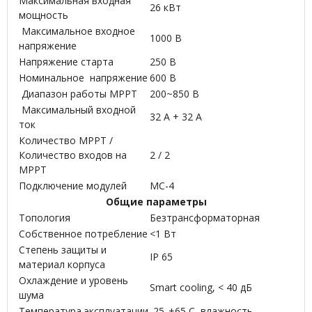
Максимальная входная
26 кВт
мощность
Максимальное входное
1000 В
напряжение
Напряжение старта
250 В
Номинальное напряжение
600 В
Диапазон работы MPPT
200~850 В
Максимальный входной
32 A + 32 A
ток
Количество MPPT /
Количество входов на
2 / 2
MPPT
Подключение модулей
MC-4
Общие параметры
Топология
Безтрансформаторная
Собственное потребление
<1 Вт
Степень защиты и
IP 65
материал корпуса
Охлаждение и уровень
Smart cooling, < 40 дБ
шума
Температура эксплуатации
-25..+65 C, влажность