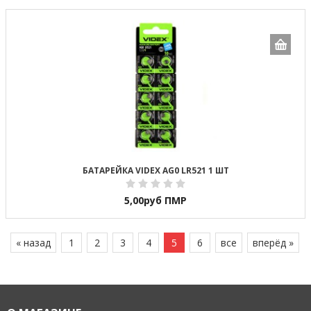
БАТАРЕЙКА VIDEX AG0 LR521 1 ШТ
5,00
руб ПМР
« назад
1
2
3
4
5
6
все
вперёд »